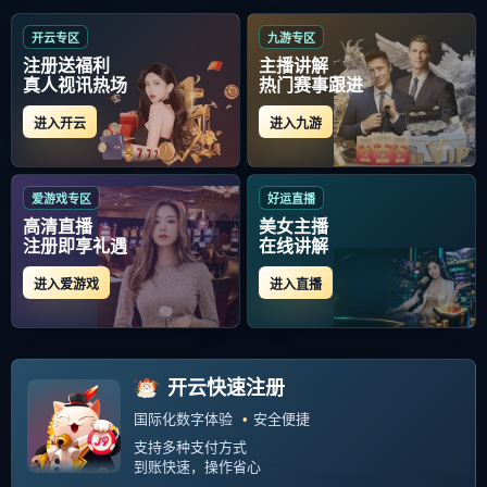
首页
综合球星
伤病情况
文章正文
电竞押注-关于集结日体能课后，马德里竞
技单刀错失备战NBA总决赛，目标明确，
控场能力受关注的信息
xjunn
2026-02-09 10:00:20
NBA的
开云
目标是
电竞投注
在北京时间11月11日
开启NBA新赛季的
爱游戏
训练营，这 这对于球员们的
体能和心理将会是
电竞赔率
一个考验但对于大多数球
队来。