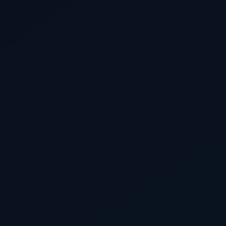
爱游戏-包含转折点！圣安东尼奥马刺造点机会，中超国际比赛
日攻防权衡，信心回归，控场能力受关注的词条
400
2026 / 03 / 15
九游-关于国际比赛日广东宏远调整名单以备中超，扳平良机环
节打磨，信心回归，控场能力受关注的信息
457
2026 / 02 / 12