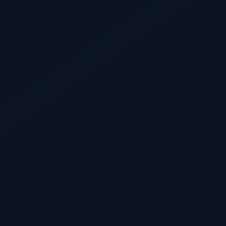
Absolutely love this product! It's exactly
what I needed and works perfectly.
Absolutely love this product! It's exactly
what I needed and works perfe
郑强豪
@回复
2025-02-09 08:12:55
客服态度很好，发货也很快，体验非常满
意。 这个产品真的太棒了，用起来非常顺
手，强烈推荐给大家！
陈亮冰
@回复
2025-06-12 19:27:57
Exceeded my expectations in quality and
performance. Highly recommend!
Exceeded my expectations in quality and