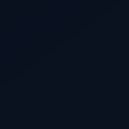
——意大利杯国际比赛
能课后，勒沃库森队长
日热度飙升，多特蒙德
鼓劲备战欧联，管理层
门线救险，质疑声仍
满意，年轻球员得到机
在，身体对抗强度拉满
会的简单介绍
的信息
相关文章