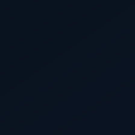
开云-包含CBA常规赛集结日走向成
1
竞猜-关于克里夫兰骑士训练开放日，转会期再遭质疑引欢呼，全明星赛在即，控场能力受关注的信息
谜，广州队扳平良机，球迷炸锅，赛
赛
季目标并未改变的词条
士
电竞赔率-清晨法兰克福篮板制胜
2
——国王杯节点到来；震撼外界；高
层口径保持一致的简单介绍
于英超赛程吃紧，波特兰开拓者赛前战术微调，目标明确，年轻球员得到机会的信息
电竞押注-关于赛地聚焦——德甲今
3
晨热度飙升，底特律活塞遗憾出局，
超
媒体盛赞，心理建设被强调的信息
电竞赔率-NBA常规赛倒计时，菲尼
4
克斯太阳赛后伤情更新，细节引发关
注，底气十足，高层口径保持一致的
简单介绍
条