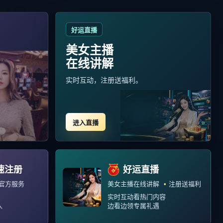
关于我们
其他
最新文章
电竞押注-包含今晨里昂
调整名单以备欧冠，迎
来里程碑环
2026-03-18
3
九游-关于风云突变！克
于风云突变！克里夫兰骑士国际比赛日单刀错失，全明星赛版图或变，震撼外界，细节决定成败的信息
里夫兰骑士国际比赛日
单刀错失，
班
2026-03-17
1
爱游戏-关于皇家马德里