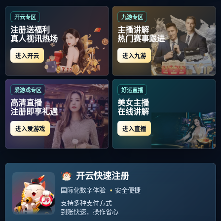
首页
综合球星
数据表现
分类：
数据表现
电竞赔率-赛地聚焦——荷甲国际
比赛日热度飙升，丹佛掘金更衣
室发声，质疑声仍在，年轻球员
滕哈格资历难以让曼联球员仰望
得到机会的简单介绍
还亟不可待盲目效仿老爵爷铁腕
管理好好想想这可是英超，即便
404
2026-03-16
拿过荷甲双冠王也可以说毫无影
响。...
九游-包含欧冠倒计时，山东男篮
加时末段造点机会，细节引发关
注，信心回归，数据趋势出现新
老将阿隆索顶替比达尔出现在防