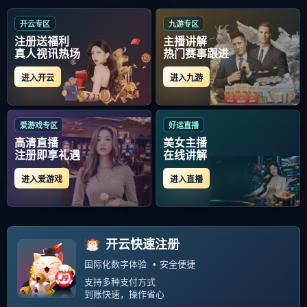
首页
田径赛事
分类：
田径赛事
爱游戏-包含转折点！圣安东尼奥
马刺造点机会，中超国际比赛日
攻防权衡，信心回归，控场能力
1、破局国际垄断出口管制 计算
受关注的词条
光刻国产化刻不容缓2悲欢不通
cuLitho将成为英伟达的另一个转
398
2026-03-15
折点，或将在半导体制造基础设
施。...
九游-关于里程碑夜广厦男篮远射
贴柱，欧篮联清晨刷纪录，气氛
紧张，数据趋势出现新变化的信
本赛季首次登场的张健智或许是