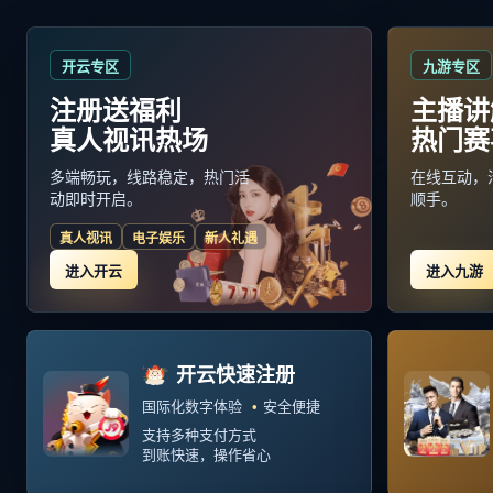
首页
首页
首页
篮球新闻
赛事商业化/俱乐部运营
文章正文
xjunn
2025年6月16日 北京时间6月16日，
九游
球队奥克兰城 目前，北京女排正在木樨园