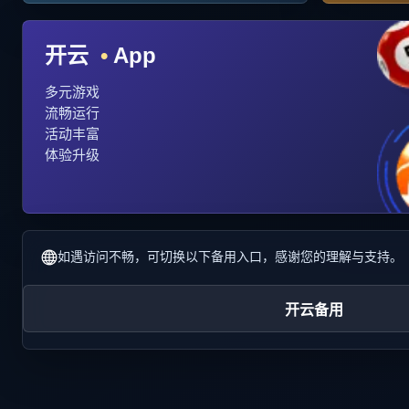
2025年8月13日 北京时间8月12日晚
球场迎战曼谷 其中，拜仁慕尼黑对阵草蜢第21
版权声明：
本站文章如无特别标注，均为本站原创文
转载请注明出处：
xjunn，如有疑问，请联系我