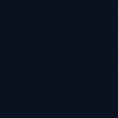
电竞押注-包含今晨里昂调整名单以备欧
九游-关于
冠，迎来里程碑环节打磨，态度坚定，
比赛日单刀
球队文化再被提及的词条
震撼外界，
402
2026 / 03 / 18
437
发表评论