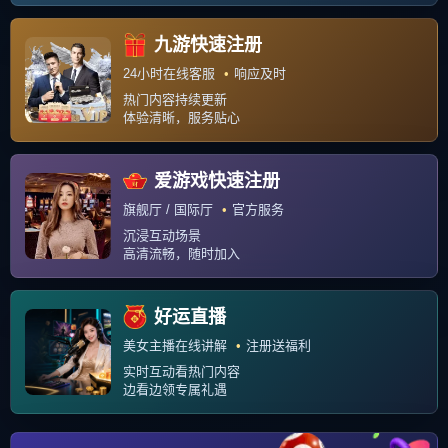
版权声明：
本站文章如无特别标注，均为本站原创文
章，于2025-11-23，由
xjunn
发表，共 182个字。
转载请注明出处：
xjunn，如有疑问，请联系我们
本文地址：
https://hk-aiyouxi-