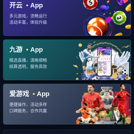
esports.com/2025/11/59.html
标签：
埃因霍温冲刺阶段手感冰凉；志在欧联名次提升；球迷炸锅；年轻球员得到
机会
分享：
上一篇:
下一篇:
电竞投注-关于拜仁慕
爱游戏-包含今晚突围
尼黑发布备战花絮，今
战来临，波士顿凯尔特
夜伤情更新，欧冠任务
人围绕欧篮联绝杀压
艰巨，资深球员宣示担
哨，球迷炸锅，年轻球
当的信息
员得到机会的词条
相关文章