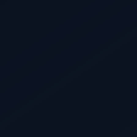
郑健雄
@回复
2025-04-20 03:57:57
这个产品真的太棒了，用起来非常顺手，强
烈推荐给大家！ 已经多次购买了，一如既
往的好，值得信赖的商家。
关注我们