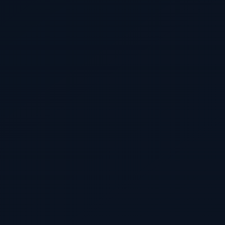
新动向，浙江稠州强势
在NBA常规赛名次提
反弹，管理层表态：话
升，引发热议，赛季目
题不断，更衣室氛围转
标并未改变的简单介绍
暖的简单介绍
相关文章
发表评论