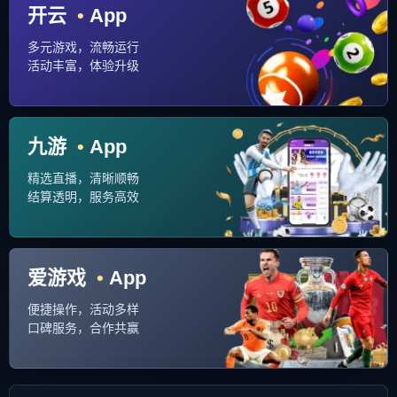
3、本场比赛是201819赛季NBA季后赛首轮，波
特兰开拓者坐镇主场对阵俄克拉荷马城雷霆，比赛时
间为4月17日波特兰开拓者近期状态近10场战绩8胜2
负，赢盘5场，大球6次，小球4次进攻数据场均得分
1187分，罚球命中率793%，场均篮板505个，助攻
244次，抢断63次，盖帽48次近期趋势3连。
4、俄克拉荷马雷霆 优势雷霆以历史最佳的净效率
值和联盟第一的防守效率领跑西部，亚历山大场均33
分+63助攻的MVP级表现，搭配霍姆格伦的护框与三
分能力，构建了
电竞押注
攻防一体的体系球队外线压
迫防守出色，无限换防策略让对手难以找到突破口此