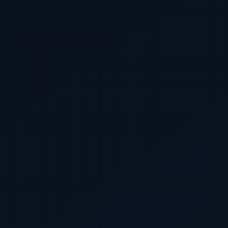
版权声明：
本站文章如无特别标注，均为本站原创文
章，于2025-11-19，由
xjunn
发表，共 1770个字。
转载请注明出处：
xjunn，如有疑问，请联系我们
本文地址：
https://hk-aiyouxi-
esports.com/2025/11/56.html
标签：
转折点俄克拉荷马雷霆临场应变；NBA季后赛赛前攻防权衡；信心回归；
数据趋势出现新变化
分享：
上一篇:
下一篇:
英雄联盟竞猜-国际比
爱游戏-马德里竞技国
赛日NBA季后赛传出
际比赛日队长鼓劲，志